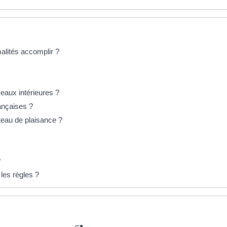
malités accomplir ?
 eaux intérieures ?
rançaises ?
ateau de plaisance ?
?
les règles ?