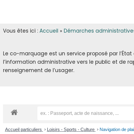
INFOS MUNICIPALES
GARDERIE
AUTORISATIONS D’URBANISME
LES ARRÊTÉS & DÉCRETS
CANTINE
Vous êtes ici :
Accueil
»
Démarches administrative
ECLA & SICTOM
TRANSPORT SCOLAIRE
CITOYENNETÉ
TRANSPORT
Le co-marquage est un service proposé par l’État au
l’information administrative vers le public et de 
INFOS DIVERSES
RECENSEMENT CITOYEN
renseignement de l’usager.
JOURNÉE DÉFENSE ET CITOYENNETÉ
SERVICE NATIONAL UNIVERSEL
SERVICE CIVIQUE
Accueil particuliers
>
Loisirs - Sports - Culture
>
Navigation de pla