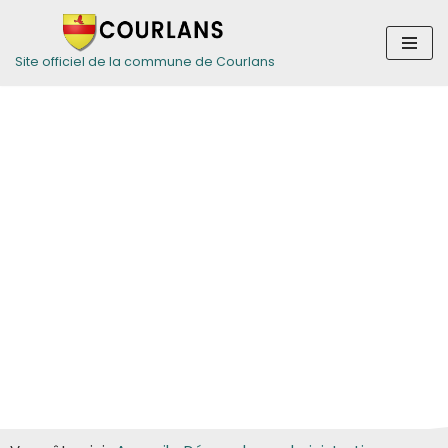
Aller
Site officiel de la commune de Courlans
au
contenu
Guide des
démarches pour
les particuliers