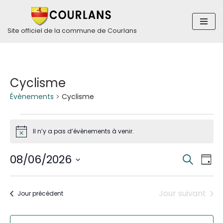
Aller
Site officiel de la commune de Courlans
au
contenu
Cyclisme
Évènements
Cyclisme
Il n’y a pas d’évènements à venir.
Notice
Rech
Nav
08/06/2026
Recherch
Jour
de
Sélectionnez
et
vue
une
Jour suivant
Jour précédent
navig
Év
date.
de