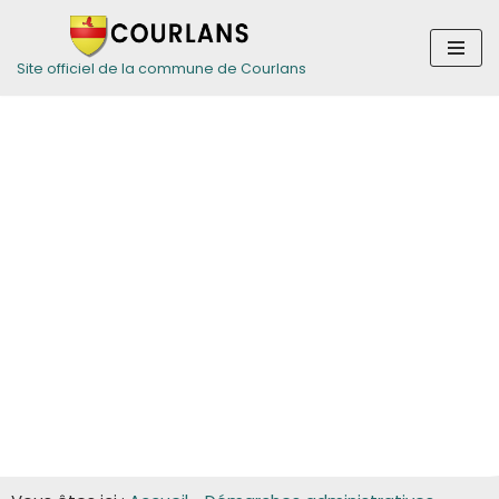
Aller
Site officiel de la commune de Courlans
au
contenu
Guide des
démarches pour
les entreprises