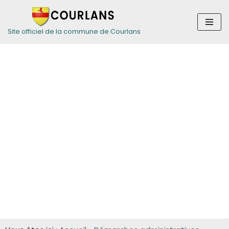
Aller
Site officiel de la commune de Courlans
au
contenu
Guide des
démarches pour
les entreprises