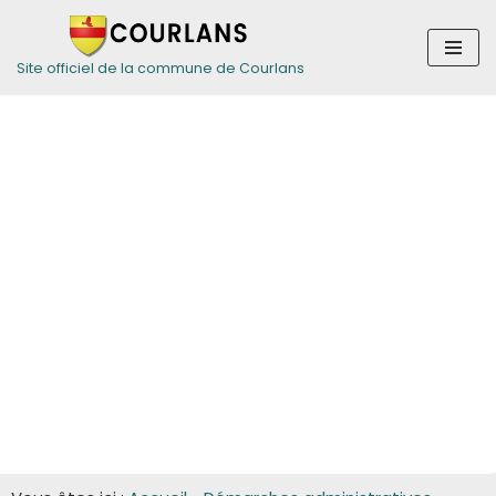
Aller
Site officiel de la commune de Courlans
au
contenu
Guide des
démarches pour
les entreprises