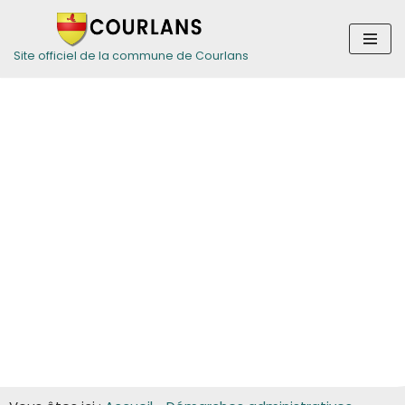
Aller
Site officiel de la commune de Courlans
au
contenu
Guide des
démarches pour
les entreprises