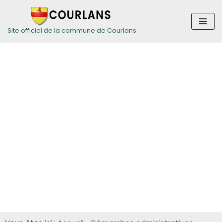
Aller
Site officiel de la commune de Courlans
au
contenu
Guide des
démarches pour
les entreprises