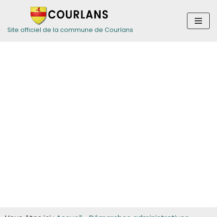
Aller
Site officiel de la commune de Courlans
au
contenu
Guide des
démarches pour
les entreprises