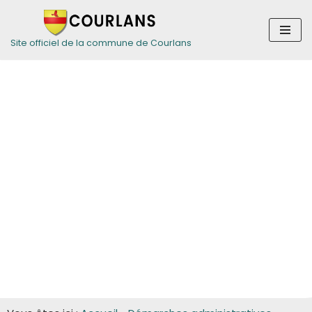
Aller
Site officiel de la commune de Courlans
au
contenu
Guide des
démarches pour
les entreprises