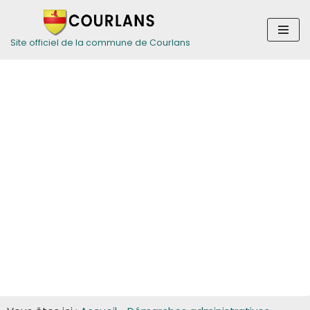
Aller
Site officiel de la commune de Courlans
au
contenu
Guide des
démarches pour
les entreprises