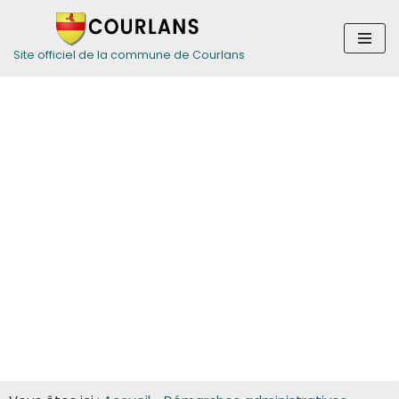
Aller
Site officiel de la commune de Courlans
au
contenu
Guide des
démarches pour
les entreprises