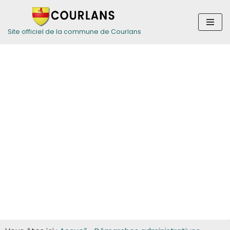
Aller
Site officiel de la commune de Courlans
au
contenu
Guide des
démarches pour
les entreprises