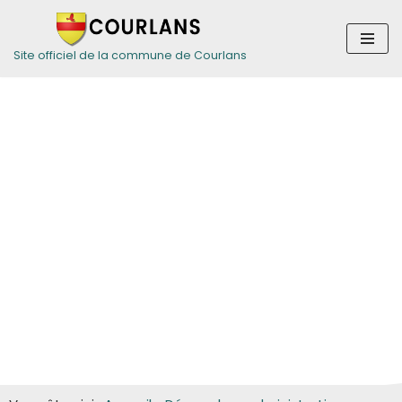
Aller
Site officiel de la commune de Courlans
au
contenu
Guide des
démarches pour
les particuliers