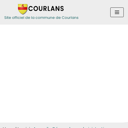
Aller
Site officiel de la commune de Courlans
au
contenu
Guide des
démarches pour
les particuliers