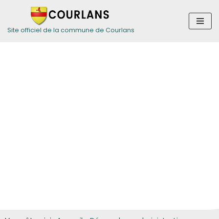
Aller
Site officiel de la commune de Courlans
au
contenu
Guide des
démarches pour
les particuliers