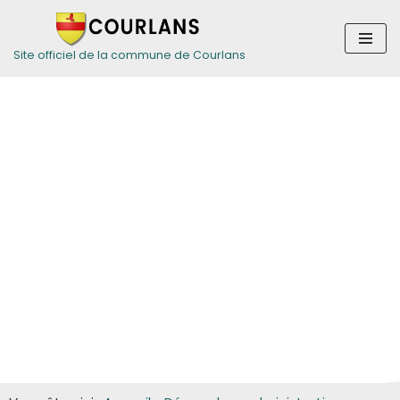
Aller
Site officiel de la commune de Courlans
au
contenu
Guide des
démarches pour
les particuliers