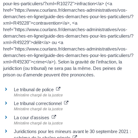
pour-les-particuliers/?xml=R10272">infraction</a> (<a
href="https://www.courlans.fr/demarches-administratives/vos-
demarches-en-ligne/guide-des-demarches-pour-les-particuliers/?
xml=R49228">contravention</a>, <a
href="https://www.courlans.fr/demarches-administratives/vos-
demarches-en-ligne/guide-des-demarches-pour-les-particuliers/?
xml=R49229">délit</a> ou <a
href="https://www.courlans.fr/demarches-administratives/vos-
demarches-en-ligne/guide-des-demarches-pour-les-particuliers/?
xml=R49230">crime</a>). Selon la gravité de l'infraction, la
juridiction (ou tribunal) ne sera pas la même. Des peines de
prison ou d'amende peuvent être prononcées.
Le tribunal de police
Ministère chargé de la justice
Le tribunal correctionnel
Ministère chargé de la justice
La cour d'assises
Ministère chargé de la justice
Juridictions pour les mineurs avant le 30 septembre 2021 :
schéma de la chaîne pénale