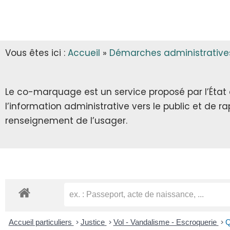
INFOS MUNICIPALES
GARDERIE
AUTORISATIONS D’URBANISME
LES ARRÊTÉS & DÉCRETS
CANTINE
Vous êtes ici :
Accueil
»
Démarches administrative
ECLA & SICTOM
TRANSPORT SCOLAIRE
CITOYENNETÉ
TRANSPORT
Le co-marquage est un service proposé par l’État au
l’information administrative vers le public et de 
INFOS DIVERSES
RECENSEMENT CITOYEN
renseignement de l’usager.
JOURNÉE DÉFENSE ET CITOYENNETÉ
SERVICE NATIONAL UNIVERSEL
SERVICE CIVIQUE
Accueil particuliers
>
Justice
>
Vol - Vandalisme - Escroquerie
>
Q