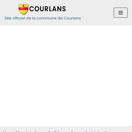
Aller
Site officiel de la commune de Courlans
au
contenu
Guide des
démarches pour
les particuliers