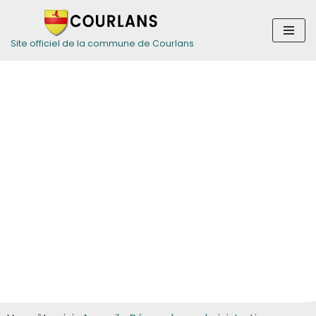
Aller
Site officiel de la commune de Courlans
au
contenu
Guide des
démarches pour
les particuliers