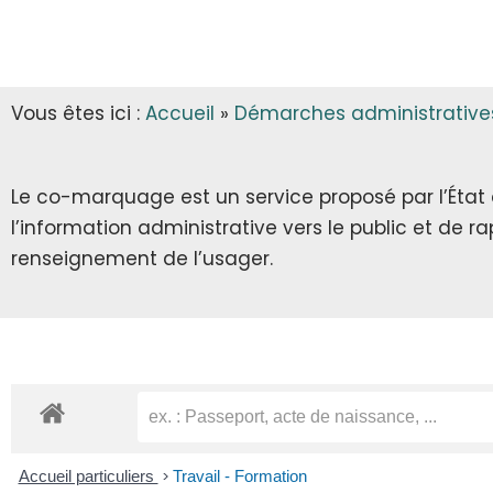
INFOS MUNICIPALES
GARDERIE
AUTORISATIONS D’URBANISME
LES ARRÊTÉS & DÉCRETS
CANTINE
Vous êtes ici :
Accueil
»
Démarches administrative
ECLA & SICTOM
TRANSPORT SCOLAIRE
CITOYENNETÉ
TRANSPORT
Le co-marquage est un service proposé par l’État au
l’information administrative vers le public et de 
INFOS DIVERSES
RECENSEMENT CITOYEN
renseignement de l’usager.
JOURNÉE DÉFENSE ET CITOYENNETÉ
SERVICE NATIONAL UNIVERSEL
SERVICE CIVIQUE
Accueil particuliers
>
Travail - Formation