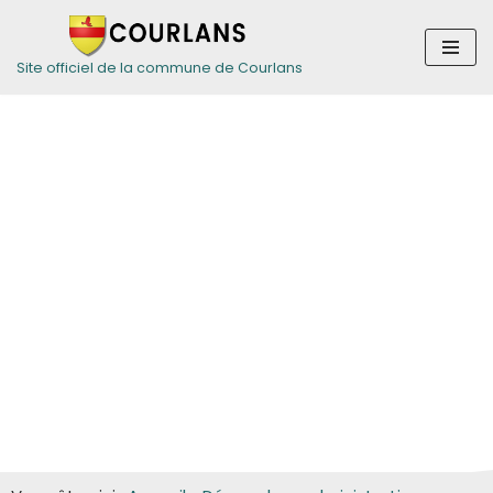
Aller
Site officiel de la commune de Courlans
au
contenu
Guide des
démarches pour
les particuliers