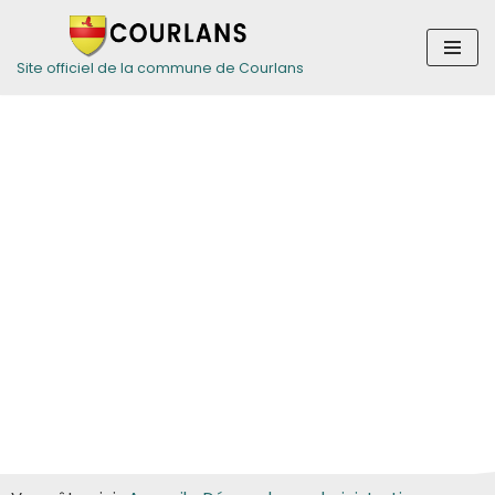
Aller
Site officiel de la commune de Courlans
au
contenu
Guide des
démarches pour
les particuliers