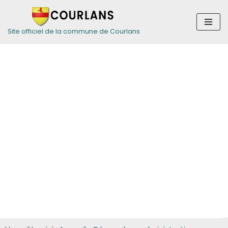
Aller
Site officiel de la commune de Courlans
au
contenu
Guide des
démarches pour
les particuliers