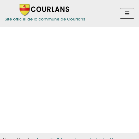
Aller
Site officiel de la commune de Courlans
au
contenu
Guide des
démarches pour
les particuliers