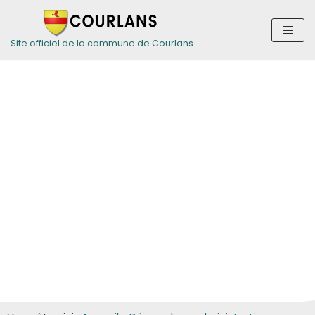
Aller
Site officiel de la commune de Courlans
au
contenu
Guide des
démarches pour
les particuliers