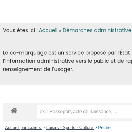
INFOS MUNICIPALES
GARDERIE
AUTORISATIONS D’URBANISME
LES ARRÊTÉS & DÉCRETS
CANTINE
Vous êtes ici :
Accueil
»
Démarches administrative
ECLA & SICTOM
TRANSPORT SCOLAIRE
CITOYENNETÉ
TRANSPORT
Le co-marquage est un service proposé par l’État au
l’information administrative vers le public et de 
INFOS DIVERSES
RECENSEMENT CITOYEN
renseignement de l’usager.
JOURNÉE DÉFENSE ET CITOYENNETÉ
SERVICE NATIONAL UNIVERSEL
SERVICE CIVIQUE
Accueil particuliers
>
Loisirs - Sports - Culture
>
Pêche