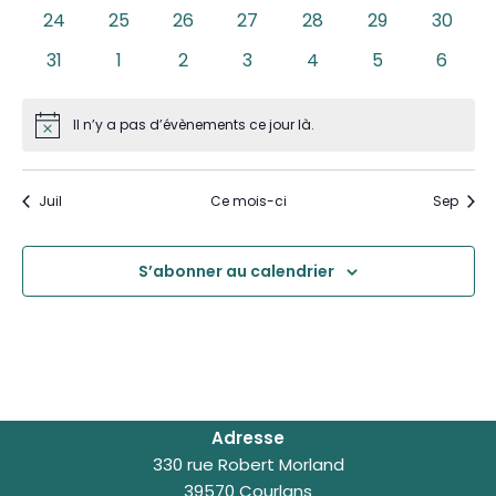
évènements
évènements
évènements
évènements
évènements
évènements
évène
0
0
0
0
0
0
0
24
25
26
27
28
29
30
évènements
évènements
évènements
évènements
évènements
évènements
évène
0
0
0
0
0
0
0
31
1
2
3
4
5
6
évènements
évènements
évènements
évènements
évènements
évènements
évène
Il n’y a pas d’évènements ce jour là.
Notice
Juil
Ce mois-ci
Sep
S’abonner au calendrier
Adresse
330 rue Robert Morland
39570 Courlans