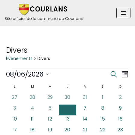
Aller
Site officiel de la commune de Courlans
au
contenu
Divers
Évènements
Divers
Rech
Nav
08/06/2026
Recherch
Mois
de
Sélectionnez
et
Calendrier
L
M
M
J
V
S
D
vue
une
navig
Év
0
0
0
0
0
0
0
date.
27
28
29
30
31
1
2
de
évènements
évènements
évènements
évènements
évènements
évènements
évène
0
0
0
0
0
0
de
0
3
4
5
6
7
8
9
Évènements
évènements
évènements
évènements
évènements
évènements
évènements
évène
0
0
0
0
0
0
0
10
11
12
13
14
15
16
vues
évènements
évènements
évènements
évènements
évènements
évènements
évène
0
0
0
0
0
0
0
17
18
19
20
21
22
23
Évèn