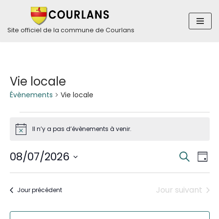
Aller
Site officiel de la commune de Courlans
au
contenu
Vie locale
Évènements
Vie locale
Il n’y a pas d’évènements à venir.
Notice
Rech
Nav
08/07/2026
Recherch
Jour
de
Sélectionnez
et
vue
une
Jour suivant
Jour précédent
navig
Év
date.
de