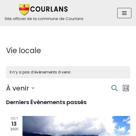
Aller
Site officiel de la commune de Courlans
au
contenu
Vie locale
Il n’y a pas d’évènements à venir.
Rech
Nav
À venir
Recherch
Liste
de
Sélectionnez
et
Derniers Évènements passés
vue
une
navig
Év
date.
OCT
de
13
2021