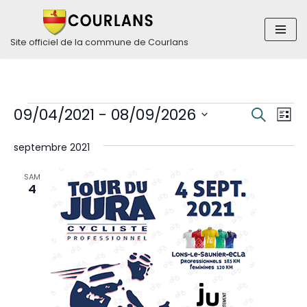
Aller
Site officiel de la commune de Courlans
au
contenu
Rech
Nav
09/04/2021
 - 
08/09/2026
Recherch
Liste
de
Sélectionnez
et
vue
septembre 2021
une
navig
Év
date.
SAM
4
de
vues
Évèn