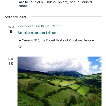
Lons le Saunier
635 Rue du Levant, Lons-le-Saunier,
France
octobre 2021
9 octobre 2021à 19h30
-
22h00
SAM
9
Soirée moules frites
Le Caveau
330, rue Robert Morland, Courlans, France
18€
MER
13