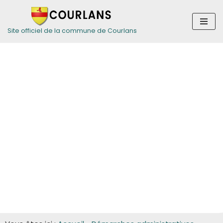
Aller
Site officiel de la commune de Courlans
au
contenu
Guide des
démarches pour
les entreprises