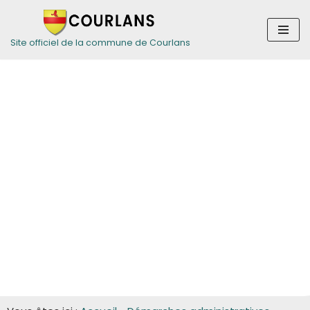
Aller
Site officiel de la commune de Courlans
au
contenu
Guide des
démarches pour
les entreprises