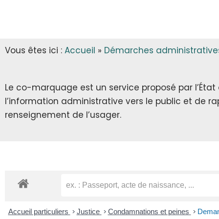
INFOS MUNICIPALES
GARDERIE
AUTORISATIONS D’URBANISME
LES ARRÊTÉS & DÉCRETS
CANTINE
Vous êtes ici :
Accueil
»
Démarches administrative
ECLA & SICTOM
TRANSPORT SCOLAIRE
CITOYENNETÉ
TRANSPORT
Le co-marquage est un service proposé par l’État au
l’information administrative vers le public et de 
INFOS DIVERSES
RECENSEMENT CITOYEN
renseignement de l’usager.
JOURNÉE DÉFENSE ET CITOYENNETÉ
SERVICE NATIONAL UNIVERSEL
SERVICE CIVIQUE
Accueil particuliers
>
Justice
>
Condamnations et peines
>
Demande