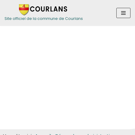
Aller
Site officiel de la commune de Courlans
au
contenu
Guide des
démarches pour
les particuliers