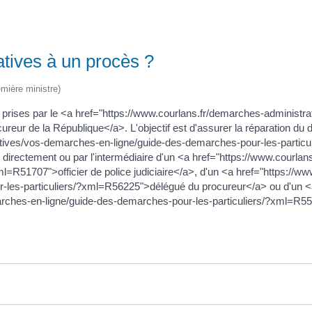
natives à un procès ?
emière ministre)
e prises par le <a href="https://www.courlans.fr/demarches-administ
reur de la République</a>. L'objectif est d'assurer la réparation du
atives/vos-demarches-en-ligne/guide-des-demarches-pour-les-particu
ir directement ou par l'intermédiaire d'un <a href="https://www.courla
=R51707">officier de police judiciaire</a>, d'un <a href="https://w
-les-particuliers/?xml=R56225">délégué du procureur</a> ou d'un 
marches-en-ligne/guide-des-demarches-pour-les-particuliers/?xml=R