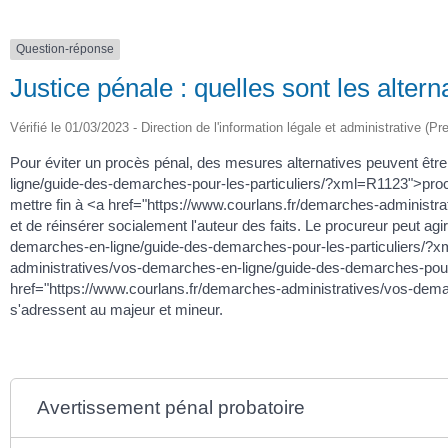
Question-réponse
Justice pénale : quelles sont les alter
Vérifié le 01/03/2023 - Direction de l'information légale et administrative (Pr
Pour éviter un procès pénal, des mesures alternatives peuvent êtr
ligne/guide-des-demarches-pour-les-particuliers/?xml=R1123">procu
mettre fin à <a href="https://www.courlans.fr/demarches-administr
et de réinsérer socialement l'auteur des faits. Le procureur peut ag
demarches-en-ligne/guide-des-demarches-pour-les-particuliers/?xml
administratives/vos-demarches-en-ligne/guide-des-demarches-pour
href="https://www.courlans.fr/demarches-administratives/vos-de
s'adressent au majeur et mineur.
Avertissement pénal probatoire