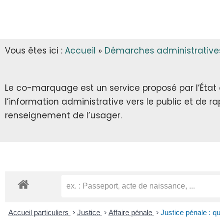
INFOS MUNICIPALES
GARDERIE
AUTORISATIONS D’URBANISME
LES ARRÊTÉS & DÉCRETS
CANTINE
Vous êtes ici :
Accueil
»
Démarches administrative
ECLA & SICTOM
TRANSPORT SCOLAIRE
CITOYENNETÉ
TRANSPORT
Le co-marquage est un service proposé par l’État au
l’information administrative vers le public et de 
INFOS DIVERSES
RECENSEMENT CITOYEN
renseignement de l’usager.
JOURNÉE DÉFENSE ET CITOYENNETÉ
SERVICE NATIONAL UNIVERSEL
SERVICE CIVIQUE
Accueil particuliers
>
Justice
>
Affaire pénale
>
Justice pénale : qu