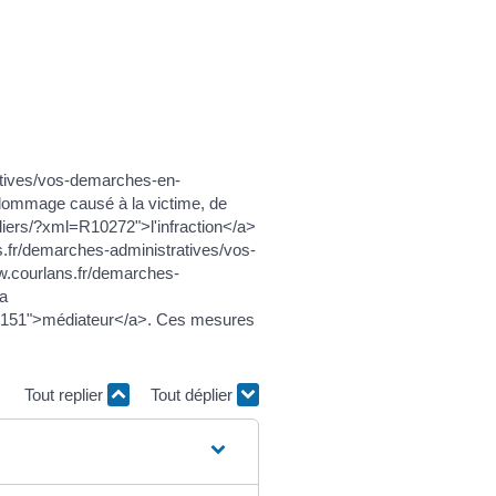
ratives/vos-demarches-en-
 dommage causé à la victime, de
liers/?xml=R10272">l'infraction</a>
ns.fr/demarches-administratives/vos-
ww.courlans.fr/demarches-
<a
55151">médiateur</a>. Ces mesures
Tout replier
Tout déplier