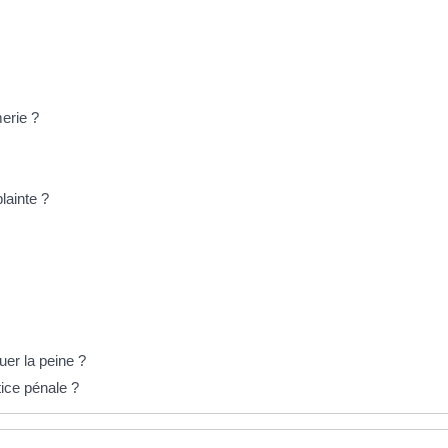
erie ?
lainte ?
er la peine ?
tice pénale ?