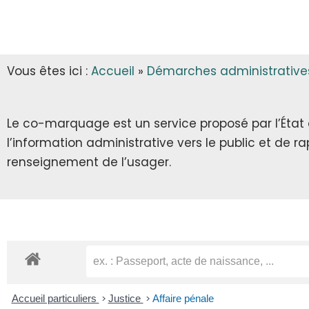
INFOS MUNICIPALES
GARDERIE
AUTORISATIONS D’URBANISME
LES ARRÊTÉS & DÉCRETS
CANTINE
Vous êtes ici :
Accueil
»
Démarches administrative
ECLA & SICTOM
TRANSPORT SCOLAIRE
CITOYENNETÉ
TRANSPORT
Le co-marquage est un service proposé par l’État au
l’information administrative vers le public et de 
INFOS DIVERSES
RECENSEMENT CITOYEN
renseignement de l’usager.
JOURNÉE DÉFENSE ET CITOYENNETÉ
SERVICE NATIONAL UNIVERSEL
SERVICE CIVIQUE
Accueil particuliers
>
Justice
>
Affaire pénale