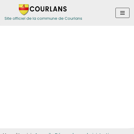
Aller
Site officiel de la commune de Courlans
au
contenu
Guide des
démarches pour
les particuliers