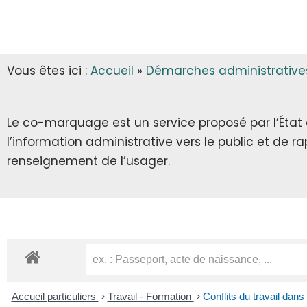
INFOS MUNICIPALES
GARDERIE
AUTORISATIONS D’URBANISME
LES ARRÊTÉS & DÉCRETS
CANTINE
Vous êtes ici :
Accueil
»
Démarches administrative
ECLA & SICTOM
TRANSPORT SCOLAIRE
CITOYENNETÉ
TRANSPORT
Le co-marquage est un service proposé par l’État au
l’information administrative vers le public et de 
INFOS DIVERSES
RECENSEMENT CITOYEN
renseignement de l’usager.
JOURNÉE DÉFENSE ET CITOYENNETÉ
SERVICE NATIONAL UNIVERSEL
SERVICE CIVIQUE
Accueil particuliers
>
Travail - Formation
>
Conflits du travail dans