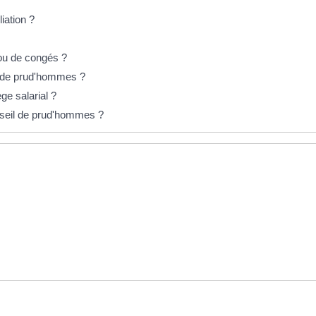
iation ?
 ou de congés ?
s de prud'hommes ?
e salarial ?
nseil de prud'hommes ?