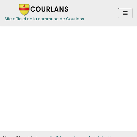
Aller
Site officiel de la commune de Courlans
au
contenu
Guide des
démarches pour
les particuliers